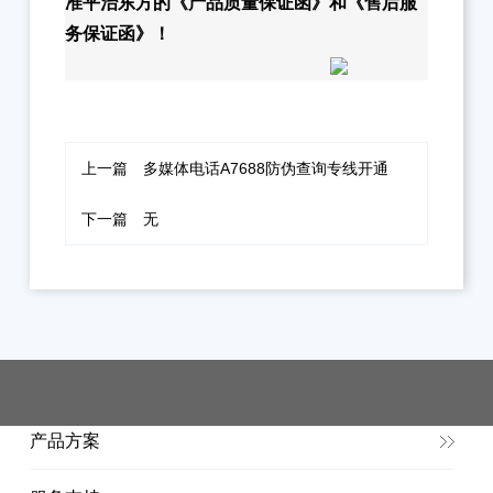
准平治东方的《产品质量保证函》和《售后服
务保证函》！
上一篇
多媒体电话A7688防伪查询专线开通
下一篇
无
产品方案