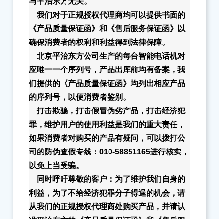
与平治东方无关。
我们对于正规授权代理商均可以提供书面的
《产品质量保证函》和《售后服务保证函》以
确保消费者的权利和利益得到法律保障。
北京平治东方公司生产的每台智能电话机对
应唯一一个序列号，产品出库前均有备案，我
们提供的《产品质量保证函》均列出相应产品
的序列号，以便消费者鉴别。
打击欺骗，打击假冒伪劣产品，打击经济犯
罪，维护用户的使用利益是我们的重大责任，
如果消费者对购买的产品有疑问，可以拨打公
司的防伪查假专线：010-58851165进行核实，
以免上当受骗。
同时呼吁尊敬的客户：为了维护我们自身的
利益，为了不给经济犯罪分子得逞的机会，请
从我们的正规授权代理商处购买产品，并请认