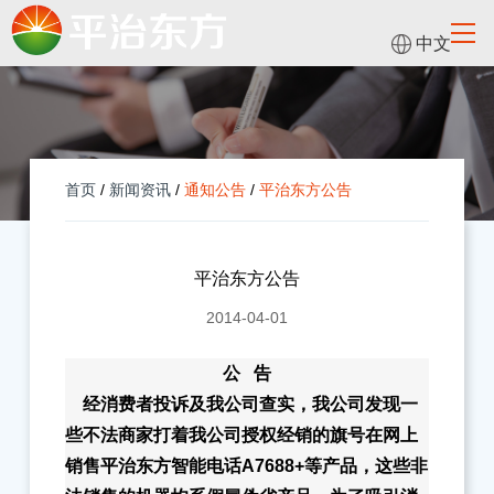
中文
首页
/
新闻资讯
/
通知公告
/
平治东方公告
平治东方公告
2014-04-01
公
告
经消费者投诉及我公司查实，我公司发现一
些不法商家打着我公司授权经销的旗号在网上
销售平治东方智能电话A7688+等产品，这些非