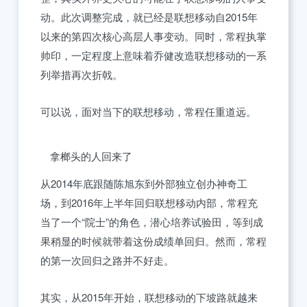
动。此次调整完成，就已经是联想移动自2015年
以来的第四次核心高层人事变动。同时，常程执掌
帅印，一定程度上意味着乔健改造联想移动的一系
列举措再次折戟。
可以说，面对当下的联想移动，常程任重道远。
拿榔头的人回来了
从2014年底跟随陈旭东到外部独立创办神奇工
场，到2016年上半年回归联想移动内部，常程充
当了一个“院士”的角色，潜心培养试验田，等到成
果稍显的时候就带着这份成绩单回归。然而，常程
的第一次回归之路并不好走。
其实，从2015年开始，联想移动的下坡路就越来