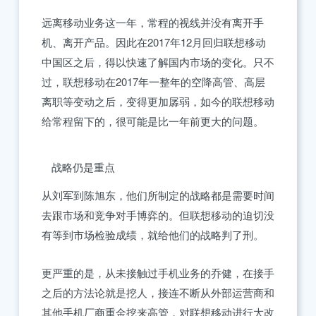
远离移动业务这一年，常程的视线并没有离开手
机、离开产品。因此在2017年12月回归联想移动
中国区之后，得以快速了解国内市场的变化。只不
过，联想移动在2017年一整年的空降高管、高层
离职等变动之后，变得更加孱弱，如今的联想移动
给常程留下的，很可能是比一年前更大的问题。
战略仍是重点
从刘军到陈旭东，他们所制定的战略都是需要时间
去跟市场和竞争对手博弈的。但联想移动的迫切没
有等到市场检验成绩，就给他们的战略判了刑。
更严重的是，从未接触过手机业务的乔健，在接手
之后的方法论就是挖人，接连不断从外部运营商和
其他手机厂商重金挖来高管，对联想移动进行大改