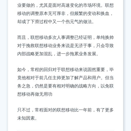
业要做的，尤其是面对高速变化的市场环境。联想
移动的调整原本无可厚非，但频繁的变动和换血，
却成了下滑过程中又一个伤元气的做法。
而且，联想移动多次人事调整已经证明，单纯换帅
对于挽救联想移动业务来说是无济于事，只会导致
内部战略更加混乱，进一步拖累业务发展。
如今，常程的回归对于联想移动来说固然重要，毕
竟他相对于前几任主帅更加了解产品和用户。但当
务之急，仍然是要有相对明确的战略方向，以免联
想移动再做无用功
只不过，常程面对的联想移动比一年前，有了更多
未知因素。