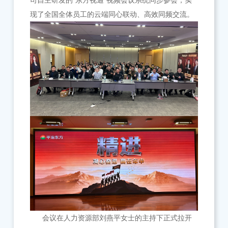
司自主研发的“东方视通”视频会议系统同步参会，实
现了全国全体员工的云端同心联动、高效同频交流。
会议在人力资源部刘燕平女士的主持下正式拉开