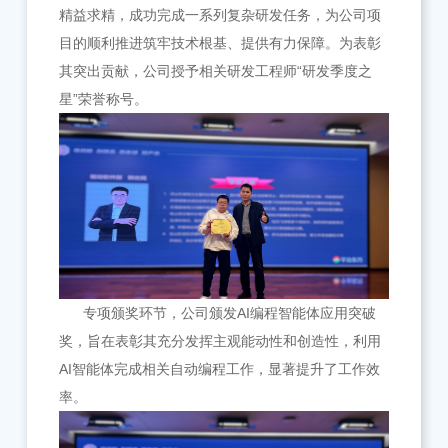
精益求精，成功完成一系列复杂研发任务，为公司项
目的顺利推进筑牢技术根基、提供有力保障。为表彰
其突出贡献，公司授予相关研发工程师“研发季度之
星”荣誉称号。
专项颁奖环节，公司颁发
AI
编程智能体应用突破
奖，旨在表彰其充分发挥主观能动性和创造性，利用
AI
智能体完成相关自动编程工作，显著提升了工作效
率。