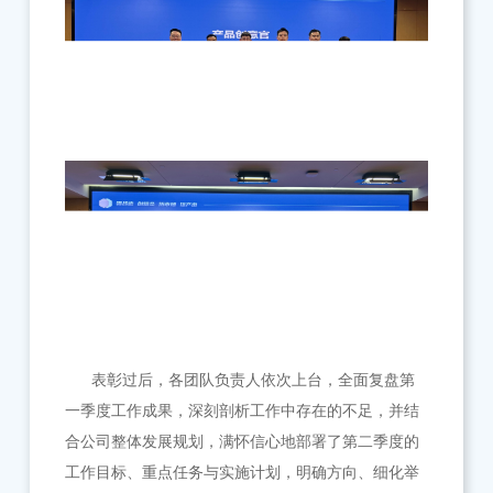
表彰过后，各团队负责人依次上台，全面复盘第
一季度工作成果，深刻剖析工作中存在的不足，并结
合公司整体发展规划，满怀信心地部署了第二季度的
工作目标、重点任务与实施计划，明确方向、细化举