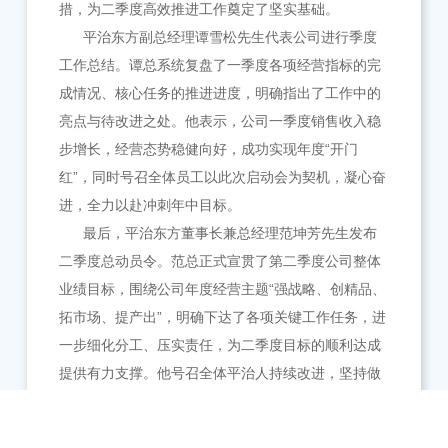
措，为二季度高效推进工作奠定了坚实基础。
平治东方副总经理谭雪松先生代表公司进行季度
工作总结。谭总系统复盘了一季度各项经营指标的完
成情况、核心任务的推进进度，明确指出了工作中的
亮点与待改进之处。他表示，公司一季度销售收入稳
步增长，经营态势稳健向好，成功实现年度“开门
红”，同时号召全体员工以此次启动会为契机，凝心奋
进，全力以赴冲刺年中目标。
最后，平治东方董事长兼总经理范坤芳先生发布
二季度总动员令。范总正式宣贯了第二季度公司整体
业绩目标，围绕公司年度经营主题“强战略、创精品、
拓市场、提产出”，明确下达了各项关键工作任务，进
一步细化分工、压实责任，为二季度目标的顺利达成
提供有力支撑。他号召全体平治人持续改进，坚持做
正确的事、用正确的方法做事，凝聚信念之力、奋进
之力，全力以赴冲刺第二季度，奋力书写公司高质量