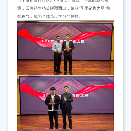
逐，四位销售精英脱颖而出，荣获“季度销售之星”荣
誉称号，成为全体员工学习的榜样。