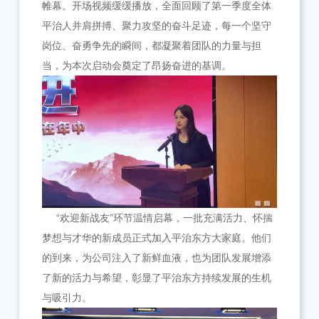
帷幕。开场视频缓缓播放，全面回顾了第一季度全体
平治人并肩拼搏、聚力攻坚的奋斗足迹，每一个坚守
岗位、奋勇争先的瞬间，都凝聚着团队的力量与担
当，为本次启动会奠定了昂扬奋进的基调。
“欢迎新战友”环节温情启幕，一批充满活力、怀揣
梦想与才华的新成员正式加入平治东方大家庭。他们
的到来，为公司注入了新鲜血液，也为团队发展增添
了新的活力与希望，彰显了平治东方持续发展的生机
与吸引力。